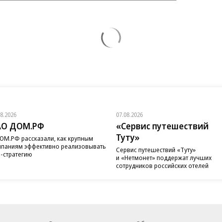
08.2026
07.08.2026
АО ДОМ.РФ
«Сервис путешествий
Туту»
ОМ.РФ рассказали, как крупным
паниям эффективно реализовывать
Сервис путешествий «Туту»
-стратегию
и «Нетмонет» поддержат лучших
сотрудников российских отелей