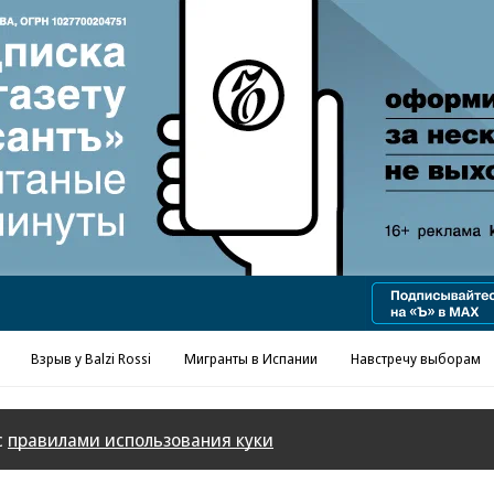
Реклама в «Ъ» www.kommersant.ru/ad
Взрыв у Balzi Rossi
Мигранты в Испании
Навстречу выборам
с
правилами использования куки