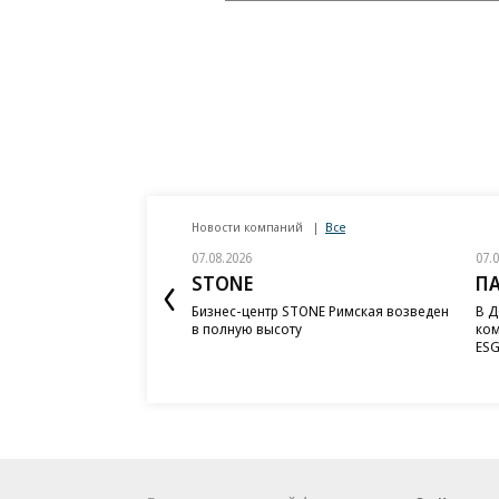
Новости компаний
Все
07.08.2026
07.
STONE
П
Бизнес-центр STONE Римская возведен
В Д
в полную высоту
ком
ESG