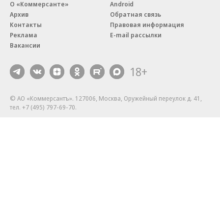
О «Коммерсанте»
Android
Архив
Обратная связь
Контакты
Правовая информация
Реклама
E-mail рассылки
Вакансии
18+
© АО «Коммерсантъ». 127006, Москва, Оружейный переулок д. 41,
тел. +7 (495) 797-69-70.
Сетевое издание «Коммерсантъ» (доменное имя сайта:
kommersant.ru) зарегистрировано Федеральной службой
по надзору в сфере связи, информационных технологий и массовых
коммуникаций (Роскомнадзор), регистрационный номер и дата
принятия решения о регистрации: серия
Эл № ФС77-76922
от 11 октября 2019 г.
Партнерские проекты/материалы, новости компаний, материалы
с пометкой «Промо» и «Официальное сообщение» опубликованы
на коммерческой основе.
На kommersant.ru применяются рекомендательные технологии.