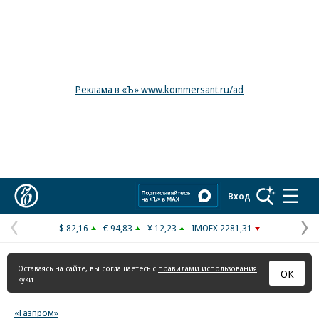
Реклама в «Ъ» www.kommersant.ru/ad
Коммерсантъ
Вход
$ 82,16
€ 94,83
¥ 12,23
IMOEX 2281,31
Предыдущая
С
страница
с
Оставаясь на сайте, вы соглашаетесь с
правилами использования
ОК
куки
«Газпром»