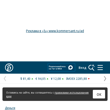
Реклама в «Ъ» www.kommersant.ru/ad
Коммерсантъ
Вход
$ 81,40
€ 94,05
¥ 12,08
IMOEX 2285,88
Предыдущая
С
страница
с
Оставаясь на сайте, вы соглашаетесь с
правилами использования
ОК
куки
Деньги