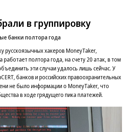
брали в группировку
ые банки полтора года
ку русскоязычных хакеров MoneyTaker,
 работает полтора года, на счету 20 атак, в том
объединить эти случаи удалось лишь сейчас. У
nCERT, банков и российских правоохранительных
ени не было информации о MoneyTaker, что
бщества в ходе грядущего пика платежей.