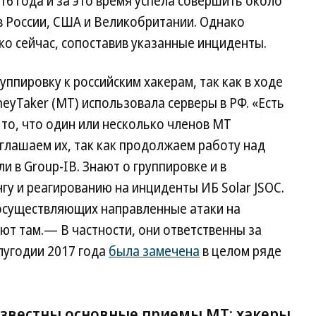
16 года и за это время успела совершить около
в России, США и Великобритании. Однако
ко сейчас, сопоставив указанные инциденты.
уппировку к российским хакерам, так как в ходе
eyTaker (МТ) использовала серверы в РФ. «Есть
 то, что один или несколько членов МТ
глашаем их, так как продолжаем работу над
 в Group-IB. Знают о группировке и в
у и реагированию на инциденты ИБ Solar JSOC.
осуществляющих направленные атаки на
т там.— В частности, они ответственны за
олугодии 2017 года
была замечена
в целом ряде
звестны основные приемы МТ: хакеры