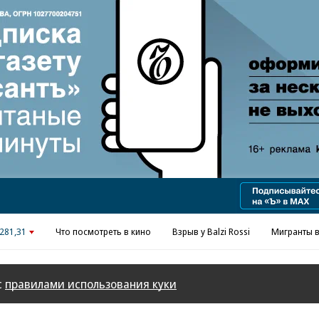
Реклама в «Ъ» www.kommersant.ru/ad
281,31
Что посмотреть в кино
Взрыв у Balzi Rossi
Мигранты в
с
правилами использования куки