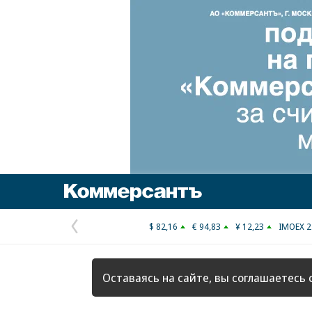
Коммерсантъ
$ 82,16
€ 94,83
¥ 12,23
IMOEX 2
Предыдущая
страница
Оставаясь на сайте, вы соглашаетесь 