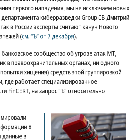
ания первого нападения, мы не исключаем новых
 департамента киберразведки Group-IB Дмитрий
ак в России эксперты считают канун Нового
атежей (
см. “Ъ” от 7 декабря
).
 банковское сообщество об угрозе атак МТ,
ник в правоохранительных органах, ни одного
(попытки хищения) средств этой группировкой
и, где работает специализированное
и FinCERT, на запрос “Ъ” относительно
рмировали
нформации 8
ы данные в