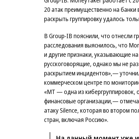
Group-IB. MoneyTaker работает с 20
20 атак преимущественно на банки 
раскрыть группировку удалось толь
В Group-IB пояснили, что отнесли гр
расследования выяснилось, что Mon
и другие признаки, указывающие на
русскоговорящие, однако мы не раз
раскрытием инцидентов»,— уточнили
коммерческом центре по мониторинг
«MT — одна из кибергруппировок, 
финансовые организации,— отмечаю
атаку Silence, которая во втором п
стран, включая Россию».
На данный момент уже и