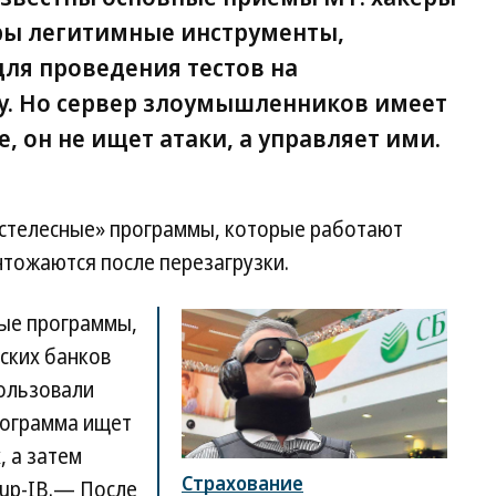
ры легитимные инструменты,
ля проведения тестов на
у. Но сервер злоумышленников имеет
 он не ищет атаки, а управляет ими.
естелесные» программы, которые работают
чтожаются после перезагрузки.
ные программы,
йских банков
пользовали
рограмма ищет
 а затем
Страхование
oup-IB.— После