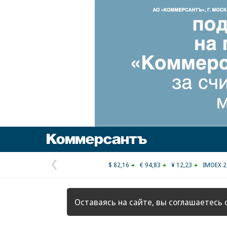
Коммерсантъ
$ 82,16
€ 94,83
¥ 12,23
IMOEX 2
Предыдущая
страница
Оставаясь на сайте, вы соглашаетесь 