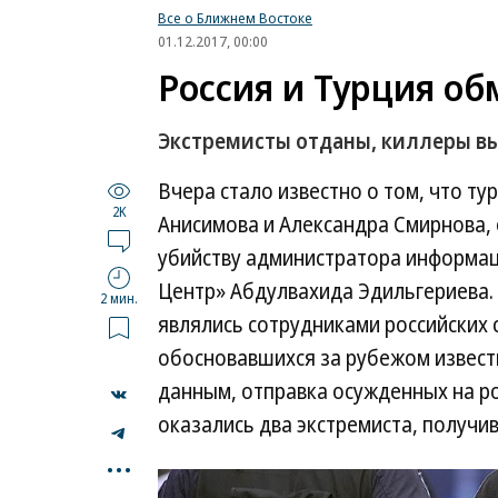
Все о Ближнем Востоке
01.12.2017, 00:00
Россия и Турция о
Экстремисты отданы, киллеры в
Вчера стало известно о том, что т
2K
Анисимова и Александра Смирнова,
убийству администратора информац
Центр» Абдулвахида Эдильгериева.
2 мин.
являлись сотрудниками российских
обосновавшихся за рубежом извест
данным, отправка осужденных на ро
оказались два экстремиста, получив
...