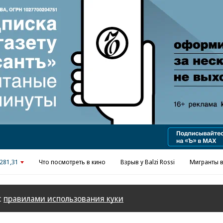
281,31
Что посмотреть в кино
Взрыв у Balzi Rossi
Мигранты в
с
правилами использования куки