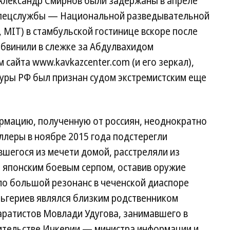
Александр Смирнов были задержаны в апреле
 спецслужбы — Национальной разведывательной
ati, MIT) в стамбульской гостинице вскоре после
 обвинили в слежке за Абдулвахидом
айта www.kavkazcenter.com (и его зеркал),
уры РФ был признан судом экстремистским еще
ормацию, полученную от россиян, неоднократно
ллеры в ноябре 2015 года подстерегли
шегося из мечети домой, расстреляли из
— японским боевым серпом, оставив оружие
ло большой резонанс в чеченской диаспоре
льгериев являлся близким родственником
аратистов Мовлади Удугова, занимавшего в
вительстве Ичкерии — министра информации и