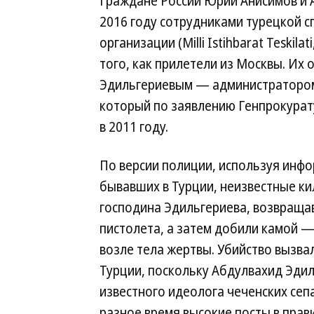
Граждане России Юрий Анисимов и 
2016 году сотрудниками турецкой
организации (Milli Istihbarat Teskil
того, как прилетели из Москвы. Их
Эдильгериевым — администратором с
который по заявлению Генпрокурат
в 2011 году.
По версии полиции, используя инф
бывавших в Турции, неизвестные ки
господина Эдильгериева, возвращав
пистолета, а затем добили камой 
возле тела жертвы. Убийство вызва
Турции, поскольку Абдулвахид Эди
известного идеолога чеченских сеп
разное время высокие посты в пра