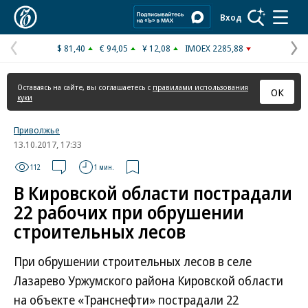
Коммерсантъ
Вход
$ 81,40
€ 94,05
¥ 12,08
IMOEX 2285,88
Предыдущая
С
страница
с
Оставаясь на сайте, вы соглашаетесь с
правилами использования
ОК
куки
Приволжье
13.10.2017, 17:33
112
1 мин.
В Кировской области пострадали
22 рабочих при обрушении
строительных лесов
При обрушении строительных лесов в селе
Лазарево Уржумского района Кировской области
на объекте «Транснефти» пострадали 22