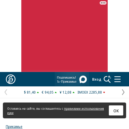
Коммерсантъ
Вход
$ 81,40
€ 94,05
¥ 12,08
IMOEX 2285,88
Предыдущая
С
страница
с
Оставаясь на сайте, вы соглашаетесь с
правилами использования
ОК
куки
Прикамье