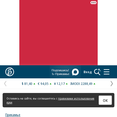
Коммерсантъ
Вход
$ 81,40
€ 94,05
¥ 12,17
IMOEX 2288,49
Предыдущая
С
страница
с
Оставаясь на сайте, вы соглашаетесь с
правилами использования
ОК
куки
Прикамье