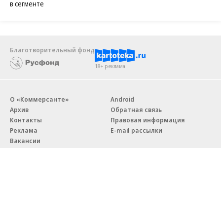
в сегменте
Благотворительный фонд
18+ реклама
О «Коммерсанте»
Android
Архив
Обратная связь
Контакты
Правовая информация
Реклама
E-mail рассылки
Вакансии
18+
© АО «Коммерсантъ». 127006, Москва, Оружейный переулок д. 41,
тел. +7 (495) 797-69-70.
Сетевое издание «Коммерсантъ» (доменное имя сайта: