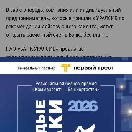
В свою очередь, компания или индивидуальный
предприниматель, которые пришли в УРАЛСИБ по
рекомендации действующего клиента, могут
открыть расчетный счет в Банке бесплатно.
ПАО «БАНК УРАЛСИБ» предлагает
предпринимателям целый ряд программ для
развития бизнеса: целевые кредиты на
приобретение коммерческой недвижимости и
транспорта, кредиты на пополнение оборотного
капитала, выгодное расчетно-кассовое
обслуживание, удобные зарплатные проекты.
Клиенты банка могут также воспользоваться
специальными небанковскими сервисами:
Интернет-бухгалтерией «Мое дело», сервисом
юридических консультаций «Адвокат для