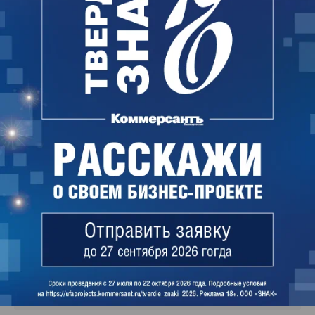
бизнеса», сервисом проверки контрагента
«Светофор», услугой экспресс-доставки
документов от компании СДЭК. Кроме этого,
специально для предпринимателей в Банке
УРАЛСИБ стартовал новый обучающий проект –
Университет бизнеса
. Он позволяет
начинающим и опытным бизнесменам бесплатно
получать необходимые знания от экспертов для
старта и развития своего дела.
Более подробную информацию можно получить
на сайте
Банка УРАЛСИБ
.
Поделиться
Читайте нас в
MAX
и в
Телеграме