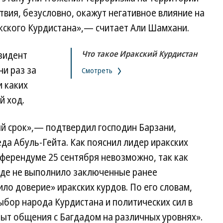
вия, безусловно, окажут негативное влияние на
кского Курдистана»,— считает Али Шамхани.
Что такое Иракский Курдистан
зидент
и раз за
Смотреть
и каких
й ход.
й срок»,— подтвердил господин Барзани,
да Абуль-Гейта. Как пояснил лидер иракских
ферендуме 25 сентября невозможно, так как
аде не выполнило заключенные ранее
ло доверие» иракских курдов. По его словам,
бор народа Курдистана и политических сил в
ыт общения с Багдадом на различных уровнях».