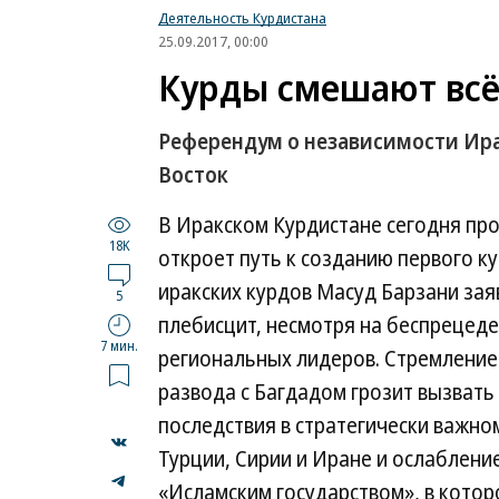
Деятельность Курдистана
25.09.2017, 00:00
Курды смешают вс
Референдум о независимости Ира
Восток
В Иракском Курдистане сегодня пр
18K
откроет путь к созданию первого к
иракских курдов Масуд Барзани заяв
5
плебисцит, несмотря на беспрецеде
7 мин.
региональных лидеров. Стремление 
развода с Багдадом грозит вызват
последствия в стратегически важно
Турции, Сирии и Иране и ослаблен
«Исламским государством», в котор