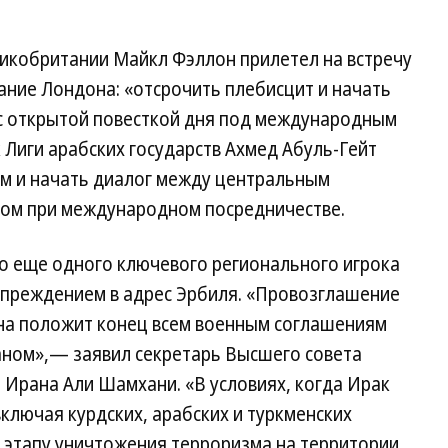
икобритании Майкл Фэллон прилетел на встречу
ание Лондона: «отсрочить плебисцит и начать
с открытой повесткой дня под международным
 Лиги арабских государств Ахмед Абуль-Гейт
м и начать диалог между центральным
ном при международном посредничестве.
во еще одного ключевого регионального игрока
упреждением в адрес Эрбиля. «Провозглашение
на положит конец всем военным соглашениям
ном»,— заявил секретарь Высшего совета
 Ирана Али Шамхани. «В условиях, когда Ирак
включая курдских, арабских и туркменских
у этапу уничтожения терроризма на территории