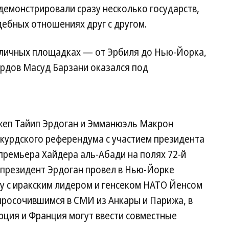
емонстрировали сразу несколько государств,
ебных отношениях друг с другом.
зличных площадках — от Эрбиля до Нью-Йорка,
курдов Масуд Барзани оказался под
жеп Тайип Эрдоган и Эмманюэль Макрон
курдского референдума с участием президента
премьера Хайдера аль-Абади на полях 72-й
 президент Эрдоган провел в Нью-Йорке
у с иракским лидером и генсеком НАТО Йенсом
просочившимся в СМИ из Анкары и Парижа, в
рция и Франция могут ввести совместные