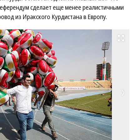
референдум сделает еще менее реалистичными
овод из Иракского Курдистана в Европу.
Развернуть на весь экран