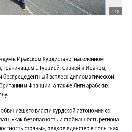
1
/
9
ндум в Иракском Курдистане, населенном
, граничащем с Турцией, Сирией и Ираном,
и беспрецедентный всплеск дипломатической
британии и Франции, а также Лиги арабских
ону.
 обвинившего власти курдской автономии со
вать «как безопасность и стабильность региона
лостность страны», редкое единство в попытках