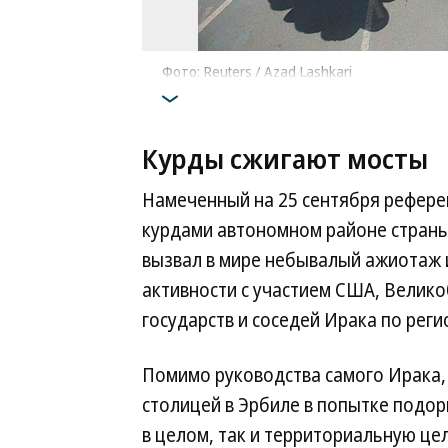
Фото: Reuters / Azad Lashkari
Курды сжигают мосты
Намеченный на 25 сентября рефере
курдами автономном районе страны
вызвал в мире небывалый ажиотаж 
активности с участием США, Велико
государств и соседей Ирака по реги
Помимо руководства самого Ирака,
столицей в Эрбиле в попытке подор
в целом, так и территориальную це