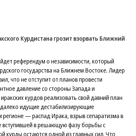
ё
кского Курдистана грозит взорвать Ближний
ойдет референдум о независимости, который
урдского государства на Ближнем Востоке. Лидер
ил, что не отступит от планов провести
нтное давление со стороны Запада и
иракских курдов реализовать свой давний план
ь далеко идущие дестабилизирующие
м регионе — распад Ирака, взрыв сепаратизма в
ие вступившей в решающую фазу борьбы с
ой курды остаются одной из главных сил. Что