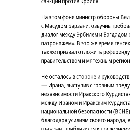
санкции против Эрбиля.
На этом фоне министр обороны Вел
с Масудом Барзани, озвучив требов
диалог между Эрбилем и Багдадом 
патронажем». В это же время генсек
также призвал отложить референду
правительством и мятежным регио
Не осталось в стороне и руководст
— Ирана, выступив с грозным пред
независимости Иракского Курдиста
между Ираном и Иракским Курдиста
национальной безопасности (ВСНБ)
благодаря усилиям своего народа, 
граждан, приблизился к последнем