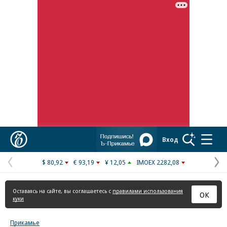
Коммерсантъ
Вход
$ 80,92
€ 93,19
¥ 12,05
IMOEX 2282,08
Предыдущая
С
страница
с
Оставаясь на сайте, вы соглашаетесь с
правилами использования
ОК
куки
Прикамье