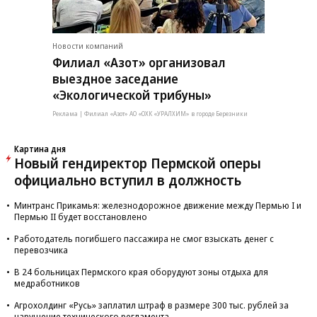
Новости компаний
Филиал «Азот» организовал
выездное заседание
«Экологической трибуны»
Реклама | Филиал «Азот» АО «ОХК «УРАЛХИМ» в городе Березники
Картина дня
Новый гендиректор Пермской оперы
официально вступил в должность
Минтранс Прикамья: железнодорожное движение между Пермью I и
Пермью II будет восстановлено
Работодатель погибшего пассажира не смог взыскать денег с
перевозчика
В 24 больницах Пермского края оборудуют зоны отдыха для
медработников
Агрохолдинг «Русь» заплатил штраф в размере 300 тыс. рублей за
нарушение технического регламента