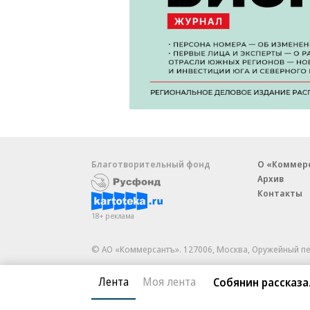
Благотворительный фонд
О «Коммер
Архив
Контакты
18+ реклама
© АО «Коммерсантъ». 127006, Москва, Оружейный пе
Сетевое издание «Коммерсантъ» (доменное имя сайт
Лента
Моя лента
Собянин рассказа
Федеральной службой по надзору в сфере связи, и
и массовых коммуникаций (Роскомнадзор), регистра
решения о регистрации: серия
Эл № ФС77-76922
от 1