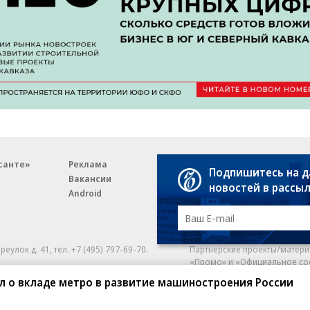
санте»
Реклама
Обратная связь
Подпишитесь на 
Вакансии
Правовая информация
новостей в рассы
Android
E-mail рассылки
реулок д. 41,
тел. +7 (495) 797-69-70.
Партнерские проекты/матери
«Промо» и «Официальное со
а: kommersant.ru) зарегистрировано
л о вкладе метро в развитие машиностроения России
нформационных технологий
На kommersant.ru применяют
ционный номер и дата принятия
1 октября 2019 г.