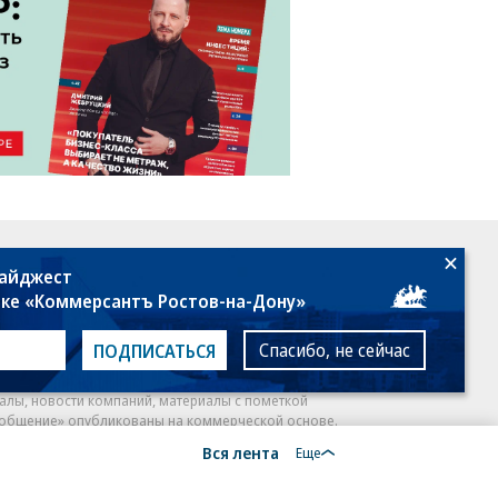
18+
дайджест
лке «Коммерсантъ Ростов-на-Дону»
Спасибо, не сейчас
ПОДПИСАТЬСЯ
алы, новости компаний, материалы с пометкой
общение» опубликованы на коммерческой основе.
Вся лента
ся рекомендательные технологии.
Подробнее
Еще