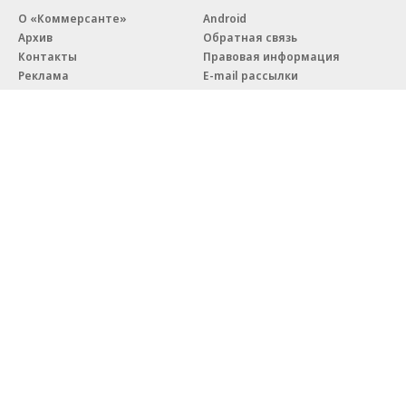
О «Коммерсанте»
Android
Архив
Обратная связь
Контакты
Правовая информация
Реклама
E-mail рассылки
Вакансии
18+
© АО «Коммерсантъ». 127006, Москва, Оружейный переулок д. 41,
тел. +7 (495) 797-69-70.
Сетевое издание «Коммерсантъ» (доменное имя сайта:
kommersant.ru) зарегистрировано Федеральной службой
по надзору в сфере связи, информационных технологий и массовых
коммуникаций (Роскомнадзор), регистрационный номер и дата
принятия решения о регистрации: серия
Эл № ФС77-76922
от 11 октября 2019 г.
Партнерские проекты/материалы, новости компаний, материалы
с пометкой «Промо» и «Официальное сообщение» опубликованы
на коммерческой основе.
На kommersant.ru применяются рекомендательные технологии.