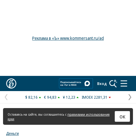
Реклама в «Ъ» www.kommersant.ru/ad
Коммерсантъ
Вход
$ 82,16
€ 94,83
¥ 12,23
IMOEX 2281,31
Предыдущая
С
страница
с
Оставаясь на сайте, вы соглашаетесь с
правилами использования
ОК
куки
Деньги