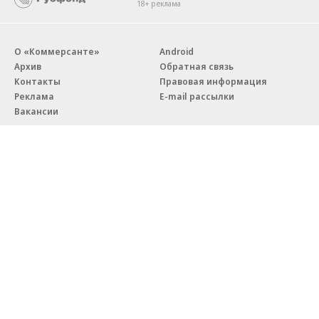
18+ реклама
О «Коммерсанте»
Android
Архив
Обратная связь
Контакты
Правовая информация
Реклама
E-mail рассылки
Вакансии
18+
© АО «Коммерсантъ». 127006, Москва, Оружейный переулок д. 41,
тел. +7 (495) 797-69-70.
Сетевое издание «Коммерсантъ» (доменное имя сайта:
kommersant.ru) зарегистрировано Федеральной службой
по надзору в сфере связи, информационных технологий и массовых
коммуникаций (Роскомнадзор), регистрационный номер и дата
принятия решения о регистрации: серия
Эл № ФС77-76922
от 11 октября 2019 г.
Партнерские проекты/материалы, новости компаний, материалы
с пометкой «Промо» и «Официальное сообщение» опубликованы