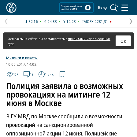
Коммерсантъ
Вход
$ 82,16
€ 94,83
¥ 12,23
IMOEX 2281,31
Предыдущая
С
страница
с
Оставаясь на сайте, вы соглашаетесь с
правилами использования
ОК
куки
Митинги и пикеты
10.06.2017, 14:02
10K
12
1 мин.
Полиция заявила о возможных
провокациях на митинге 12
июня в Москве
В ГУ МВД по Москве сообщили о возможности
провокаций на санкционированной
оппозиционной акции 12 июня. Полицейские