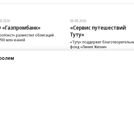
08.2026
06.08.2026
 «Газпромбанк»
«Сервис путешествий
Туту»
роНэкст» разместил облигаций
700 млн юаней
«Туту» поддержит благотворительн
фонд «Линия Жизни»
тролем
санте»
Реклама
Обратная связь
Вакансии
Правовая информация
Android
E-mail рассылки
реулок д. 41,
тел. +7 (495) 797-69-70.
Партнерские проекты/матери
«Промо» и «Официальное со
а: kommersant.ru) зарегистрировано
нформационных технологий
На kommersant.ru применяют