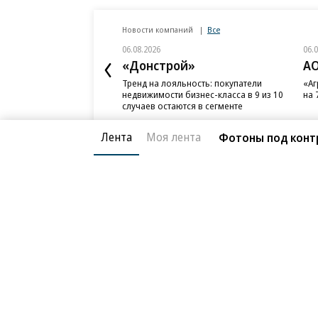
Новости компаний
Все
06.08.2026
06.
«Донстрой»
АО
Тренд на лояльность: покупатели
«Аг
недвижимости бизнес-класса в 9 из 10
на 
случаев остаются в сегменте
Лента
Моя лента
Фотоны под кон
Благотворительный фонд
О «Коммер
Архив
Контакты
18+ реклама
© АО «Коммерсантъ». 127006, Москва, Оружейный пе
Сетевое издание «Коммерсантъ» (доменное имя сайт
Федеральной службой по надзору в сфере связи, и