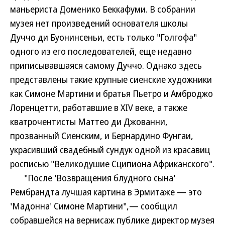
маньериста Доменико Беккафуми. В собрании
музея нет произведений основателя школы
Дуччо ди Буонинсеньи, есть только "Голгофа"
одного из его последователей, еще недавно
приписывавшаяся самому Дуччо. Однако здесь
представлены такие крупные сиенские художники
как Симоне Мартини и братья Пьетро и Амброджо
Лоренцетти, работавшие в XIV веке, а также
кватрочентисты Маттео ди Джованни,
прозванный Сиенским, и Бернардино Фунгаи,
украсивший свадебный сундук одной из красавиц
росписью "Великодушие Сципиона Африканского".
"После 'Возвращения блудного сына'
Рембрандта лучшая картина в Эрмитаже — это
'Мадонна' Симоне Мартини",— сообщил
собравшейся на вернисаж публике директор музея