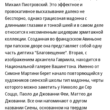
Михаил Пиотровский. Это эффектное и
провокативное высказывание далеко не
бесспорно, однако грациозная мадонна с
длинными глазами и тонкой шеей и в самом деле
относится к несомненным шедеврам эрмитажной
коллекции. Созданная во французском Авиньоне
при папском дворе она представляет собой одну
часть диптиха "Благовещение". Вторая, с
изображением архангела Гавриила, находится в
Национальной галерее Вашингтона. Именно от
Симоне Мартини берет начало повторяющийся у
художников сиенской школы тип мадонны, черты
которого можно заметить у Никколо ди Сер
Соццо, Паоло ди Джованни Феи, Маттео ди
Джованни. Все они напоминают о другом
названии Сиены, основанном на твердом