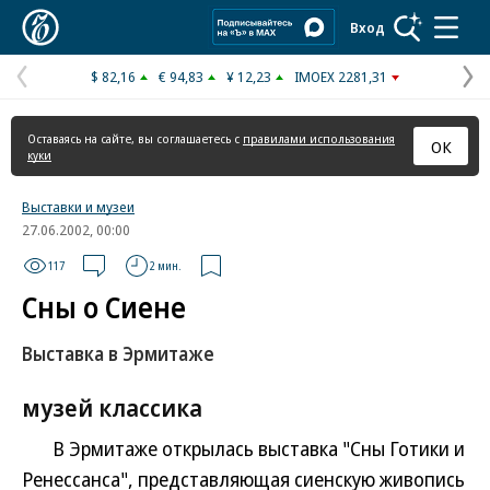
Коммерсантъ
Вход
$ 82,16
€ 94,83
¥ 12,23
IMOEX 2281,31
Предыдущая
С
страница
с
Оставаясь на сайте, вы соглашаетесь с
правилами использования
ОК
куки
Выставки и музеи
27.06.2002, 00:00
117
2 мин.
Сны о Сиене
Выставка в Эрмитаже
музей классика
В Эрмитаже открылась выставка "Сны Готики и
Ренессанса", представляющая сиенскую живопись