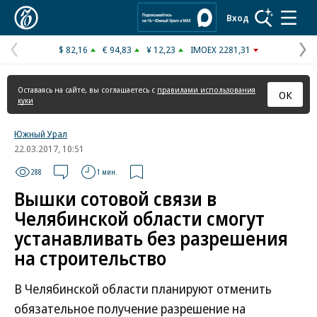
Коммерсантъ
Вход
$ 82,16
€ 94,83
¥ 12,23
IMOEX 2281,31
Предыдущая
С
страница
с
Оставаясь на сайте, вы соглашаетесь с
правилами использования
ОК
куки
Южный Урал
22.03.2017, 10:51
288
1 мин.
Вышки сотовой связи в
Челябинской области смогут
устанавливать без разрешения
на строительство
В Челябинской области планируют отменить
обязательное получение разрешение на