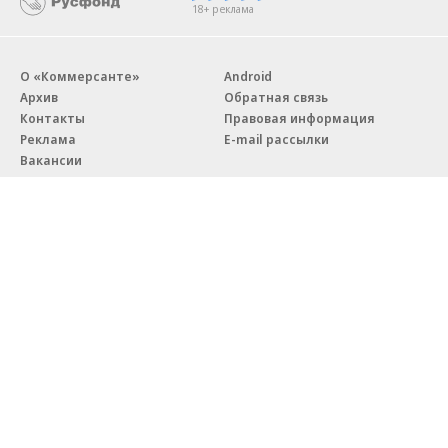
18+ реклама
О «Коммерсанте»
Android
Архив
Обратная связь
Контакты
Правовая информация
Реклама
E-mail рассылки
Вакансии
18+
© АО «Коммерсантъ». 127006, Москва, Оружейный переулок д. 41,
тел. +7 (495) 797-69-70.
Сетевое издание «Коммерсантъ» (доменное имя сайта:
kommersant.ru) зарегистрировано Федеральной службой
по надзору в сфере связи, информационных технологий и массовых
коммуникаций (Роскомнадзор), регистрационный номер и дата
принятия решения о регистрации: серия
Эл № ФС77-76922
от 11 октября 2019 г.
Партнерские проекты/материалы, новости компаний, материалы