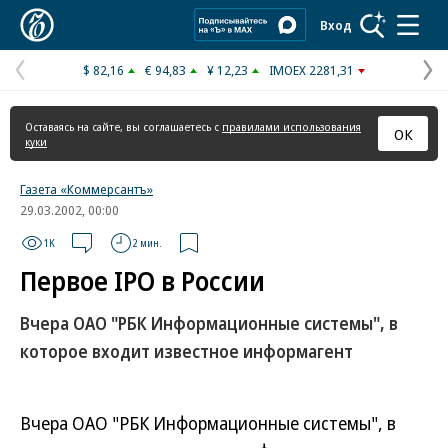
Коммерсантъ
Вход
$ 82,16
€ 94,83
¥ 12,23
IMOEX 2281,31
Предыдущая
С
страница
с
Оставаясь на сайте, вы соглашаетесь с
правилами использования
ОК
куки
Газета «Коммерсантъ»
29.03.2002, 00:00
1K
2 мин.
Первое IPO в России
Вчера ОАО "РБК Информационные системы", в
которое входит известное информагент
Вчера ОАО "РБК Информационные системы", в