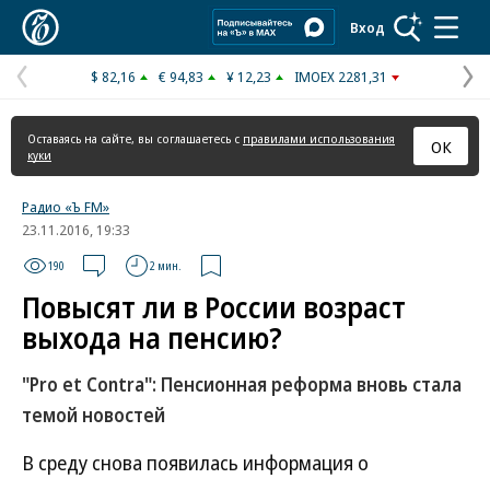
Коммерсантъ
Вход
$ 82,16
€ 94,83
¥ 12,23
IMOEX 2281,31
Предыдущая
С
страница
с
Оставаясь на сайте, вы соглашаетесь с
правилами использования
ОК
куки
Радио «Ъ FM»
23.11.2016, 19:33
190
2 мин.
Повысят ли в России возраст
выхода на пенсию?
"Pro et Contra": Пенсионная реформа вновь стала
темой новостей
В среду снова появилась информация о