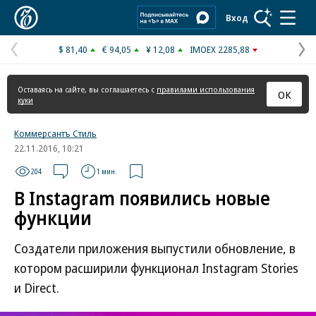
Коммерсантъ
Вход
$ 81,40
€ 94,05
¥ 12,08
IMOEX 2285,88
Предыдущая
С
страница
с
Оставаясь на сайте, вы соглашаетесь с
правилами использования
ОК
куки
Коммерсантъ Стиль
22.11.2016, 10:21
204
1 мин.
В Instagram появились новые
функции
Создатели приложения выпустили обновление, в
котором расширили функционал Instagram Stories
и Direct.