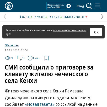
Коммерсантъ
Вход
$ 82,16
€ 94,83
¥ 12,23
IMOEX 2281,31
Предыдущая
С
страница
с
Оставаясь на сайте, вы соглашаетесь с
правилами использования
ОК
куки
Общество
14.11.2016, 10:58
2K
1
1 мин.
СМИ сообщили о приговоре за
клевету жителю чеченского
села Кенхи
Жителя чеченского села Кенхи Рамазана
Джалалдинова в августе осудили за клевету,
сообщает
«Новая газета»
со ссылкой на данные