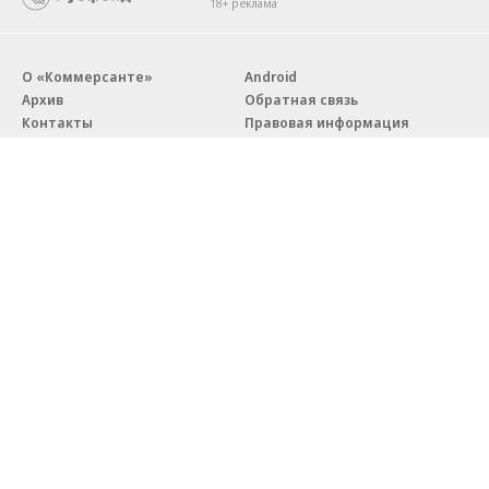
18+ реклама
О «Коммерсанте»
Android
Архив
Обратная связь
Контакты
Правовая информация
Реклама
E-mail рассылки
Вакансии
18+
© АО «Коммерсантъ». 127006, Москва, Оружейный переулок д. 41,
тел. +7 (495) 797-69-70.
Сетевое издание «Коммерсантъ» (доменное имя сайта:
kommersant.ru) зарегистрировано Федеральной службой
по надзору в сфере связи, информационных технологий и массовых
коммуникаций (Роскомнадзор), регистрационный номер и дата
принятия решения о регистрации: серия
Эл № ФС77-76922
от 11 октября 2019 г.
Партнерские проекты/материалы, новости компаний, материалы
с пометкой «Промо» и «Официальное сообщение» опубликованы