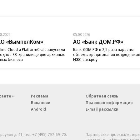
08.2026
05.08.2026
АО «ВымпелКом»
АО «Банк ДОМ.РФ»
line Cloud и PlatformCraft запустили
Банк ДОМ.РФ в 2,5 раза нарастил
одное S3-хранилище для архивных
объемы кредитования подрядчико
ных бизнеса
ИЖС с эскроу
санте»
Реклама
Обратная связь
Вакансии
Правовая информация
Android
E-mail рассылки
реулок д. 41,
тел. +7 (495) 797-69-70.
Партнерские проекты/матери