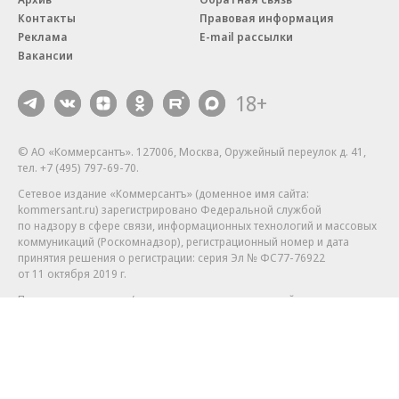
Контакты
Правовая информация
Реклама
E-mail рассылки
Вакансии
18+
© АО «Коммерсантъ». 127006, Москва, Оружейный переулок д. 41,
тел. +7 (495) 797-69-70.
Сетевое издание «Коммерсантъ» (доменное имя сайта:
kommersant.ru) зарегистрировано Федеральной службой
по надзору в сфере связи, информационных технологий и массовых
коммуникаций (Роскомнадзор), регистрационный номер и дата
принятия решения о регистрации: серия
Эл № ФС77-76922
от 11 октября 2019 г.
Партнерские проекты/материалы, новости компаний, материалы
с пометкой «Промо» и «Официальное сообщение» опубликованы
на коммерческой основе.
На kommersant.ru применяются рекомендательные технологии.
Подробнее