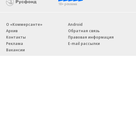
18+ реклама
О «Коммерсанте»
Android
Архив
Обратная связь
Контакты
Правовая информация
Реклама
E-mail рассылки
Вакансии
18+
© АО «Коммерсантъ». 127006, Москва, Оружейный переулок д. 41,
тел. +7 (495) 797-69-70.
Сетевое издание «Коммерсантъ» (доменное имя сайта:
kommersant.ru) зарегистрировано Федеральной службой
по надзору в сфере связи, информационных технологий и массовых
коммуникаций (Роскомнадзор), регистрационный номер и дата
принятия решения о регистрации: серия
Эл № ФС77-76922
от 11 октября 2019 г.
Партнерские проекты/материалы, новости компаний, материалы