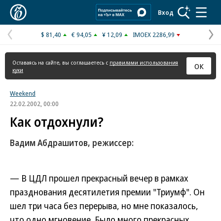
Коммерсантъ
Вход
$ 81,40
€ 94,05
¥ 12,09
IMOEX 2286,99
Предыдущая
С
страница
с
Оставаясь на сайте, вы соглашаетесь с
правилами использования
ОК
куки
Weekend
22.02.2002, 00:00
Как отдохнули?
Вадим Абдрашитов, режиссер:
— В ЦДЛ прошел прекрасный вечер в рамках
празднования десятилетия премии "Триумф". Он
шел три часа без перерыва, но мне показалось,
что одно мгновение. Было много прекрасных