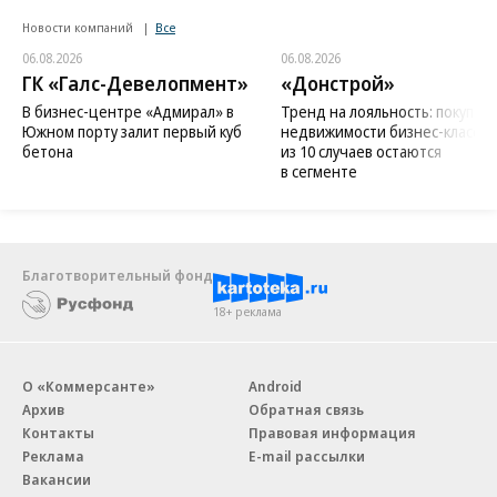
Новости компаний
Все
06.08.2026
06.08.2026
ГК «Галс-Девелопмент»
«Донстрой»
В бизнес-центре «Адмирал» в
Тренд на лояльность: покупат
Южном порту залит первый куб
недвижимости бизнес-класса в
бетона
из 10 случаев остаются
в сегменте
Благотворительный фонд
18+ реклама
О «Коммерсанте»
Android
Архив
Обратная связь
Контакты
Правовая информация
Реклама
E-mail рассылки
Вакансии