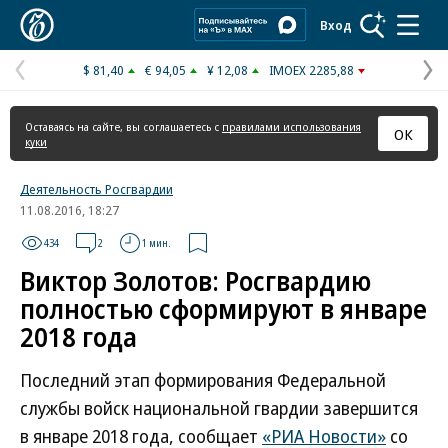
Коммерсантъ
Вход
$ 81,40
€ 94,05
¥ 12,08
IMOEX 2285,88
Предыдущая
С
страница
с
Оставаясь на сайте, вы соглашаетесь с
правилами использования
ОК
куки
Деятельность Росгвардии
11.08.2016, 18:27
434
2
1 мин.
Виктор Золотов: Росгвардию
полностью сформируют в январе
2018 года
Последний этап формирования Федеральной
службы войск национальной гвардии завершится
в январе 2018 года, сообщает
«РИА Новости»
со