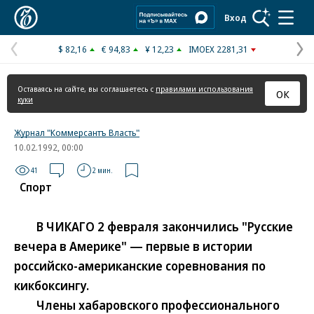
Коммерсантъ
Вход
$ 82,16
€ 94,83
¥ 12,23
IMOEX 2281,31
Предыдущая
С
страница
с
Оставаясь на сайте, вы соглашаетесь с
правилами использования
ОК
куки
Журнал "Коммерсантъ Власть"
10.02.1992, 00:00
41
2 мин.
Спорт
В ЧИКАГО 2 февраля закончились "Русские
вечера в Америке" — первые в истории
российско-американские соревнования по
кикбоксингу.
Члены хабаровского профессионального