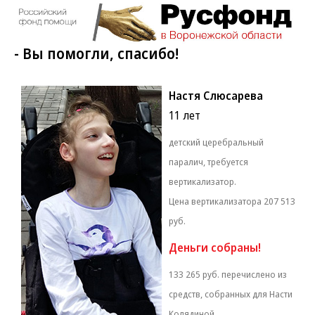
- Вы помогли, спасибо!
Настя Слюсарева
11 лет
детский церебральный
паралич, требуется
вертикализатор.
Цена вертикализатора 207 513
руб.
Деньги собраны!
133 265 руб. перечислено из
средств, собранных для Насти
Колядиной