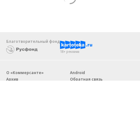
Благотворительный фонд
18+ реклама
О «Коммерсанте»
Android
Архив
Обратная связь
Контакты
Правовая информация
Реклама
E-mail рассылки
Вакансии
18+
© АО «Коммерсантъ». 127006, Москва, Оружейный переулок д. 41,
тел. +7 (495) 797-69-70.