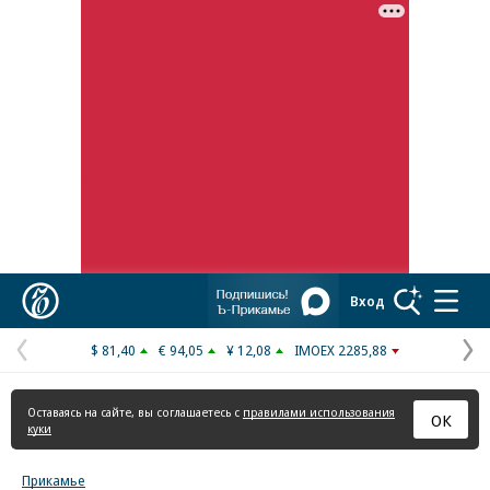
Коммерсантъ
Вход
$ 81,40
€ 94,05
¥ 12,08
IMOEX 2285,88
Предыдущая
С
страница
с
Оставаясь на сайте, вы соглашаетесь с
правилами использования
ОК
куки
Прикамье