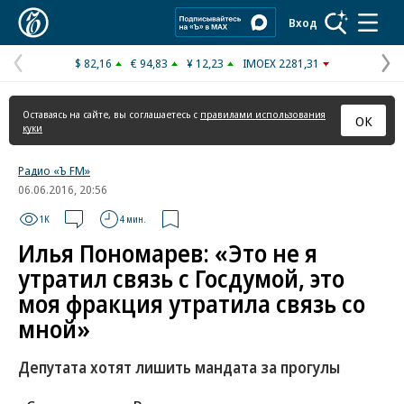
Коммерсантъ
Вход
$ 82,16
€ 94,83
¥ 12,23
IMOEX 2281,31
Предыдущая
С
страница
с
Оставаясь на сайте, вы соглашаетесь с
правилами использования
ОК
куки
Радио «Ъ FM»
06.06.2016, 20:56
1K
4 мин.
Илья Пономарев: «Это не я
утратил связь с Госдумой, это
моя фракция утратила связь со
мной»
Депутата хотят лишить мандата за прогулы