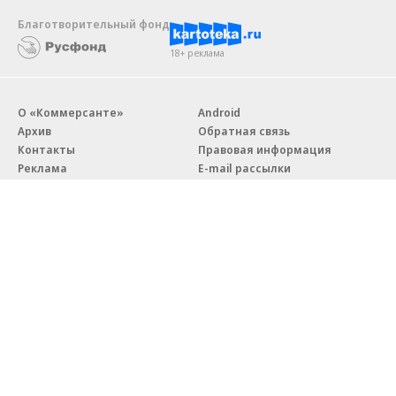
Благотворительный фонд
18+ реклама
О «Коммерсанте»
Android
Архив
Обратная связь
Контакты
Правовая информация
Реклама
E-mail рассылки
Вакансии
18+
© АО «Коммерсантъ». 127006, Москва, Оружейный переулок д. 41,
тел. +7 (495) 797-69-70.
Сетевое издание «Коммерсантъ» (доменное имя сайта:
kommersant.ru) зарегистрировано Федеральной службой
по надзору в сфере связи, информационных технологий и массовых
коммуникаций (Роскомнадзор), регистрационный номер и дата
принятия решения о регистрации: серия
Эл № ФС77-76922