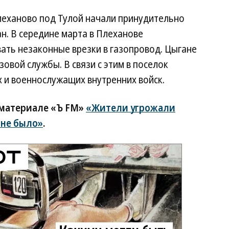
леханово под Тулой начали принудительно
н. В середине марта в Плеханове
ть незаконные врезки в газопровод. Цыгане
овой службы. В связи с этим в поселок
 и военнослужащих внутренних войск.
 материале «Ъ FM»
«Жители угрожали
 не было»
.