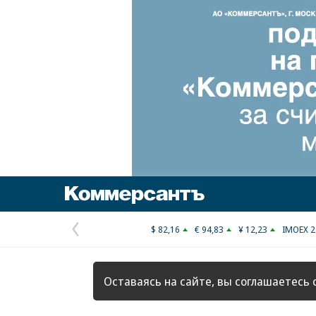
Коммерсантъ
$ 82,16
€ 94,83
¥ 12,23
IMOEX 2
Предыдущая
страница
Оставаясь на сайте, вы соглашаетесь 