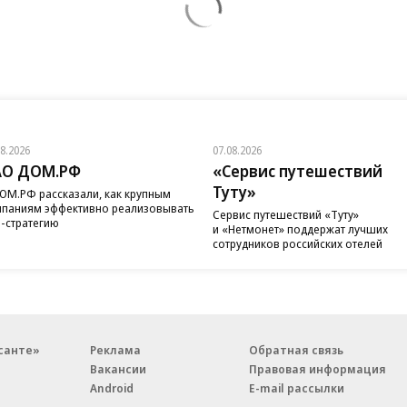
08.2026
07.08.2026
АО ДОМ.РФ
«Сервис путешествий
Туту»
ОМ.РФ рассказали, как крупным
паниям эффективно реализовывать
Сервис путешествий «Туту»
-стратегию
и «Нетмонет» поддержат лучших
сотрудников российских отелей
санте»
Реклама
Обратная связь
Вакансии
Правовая информация
Android
E-mail рассылки