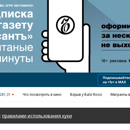
281,31
Что посмотреть в кино
Взрыв у Balzi Rossi
Мигранты в
с
правилами использования куки