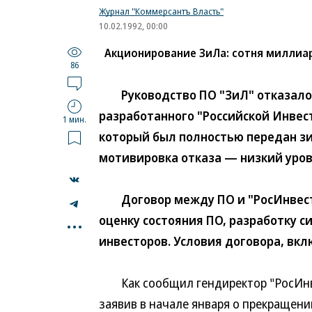
Журнал "Коммерсантъ Власть"
10.02.1992, 00:00
Акционирование ЗиЛа: сотня миллиар
86
Руководство ПО "ЗиЛ" отказалос
разработанного "Российской Инвест
1 мин.
который был полностью передан з
мотивировка отказа — низкий уров
Договор между ПО и "РосИнвест К°
...
оценку состояния ПО, разработку 
инвесторов. Условия договора, вкл
Как сообщил гендиректор "РосИнвес
заявив в начале января о прекращени