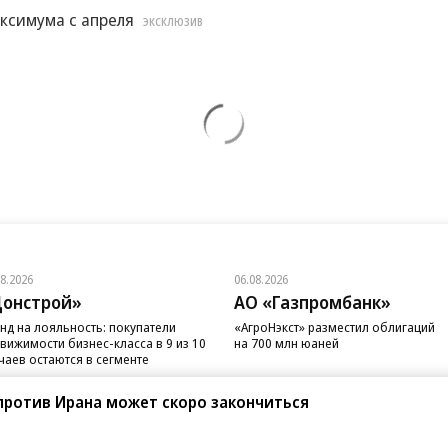
ксимума с апреля
ЭКСКЛЮЗИВ
08.2026
06.08.2026
онстрой»
АО «Газпромбанк»
нд на лояльность: покупатели
«АгроНэкст» разместил облигаций
вижимости бизнес-класса в 9 из 10
на 700 млн юаней
чаев остаются в сегменте
против Ирана может скоро закончиться