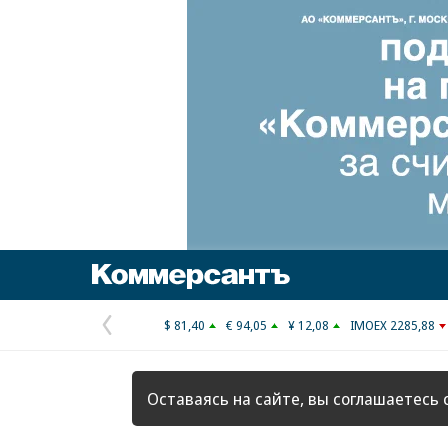
Коммерсантъ
$ 81,40
€ 94,05
¥ 12,08
IMOEX 2285,88
Предыдущая
страница
Оставаясь на сайте, вы соглашаетесь 