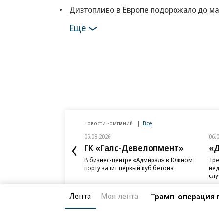
Дизтопливо в Европе подорожало до ма
Еще
Новости компаний
Все
06.08.2026
06.
ГК «Галс-Девелопмент»
«Д
В бизнес-центре «Адмирал» в Южном
Тре
порту залит первый куб бетона
нед
слу
Лента
Моя лента
Трамп: операция 