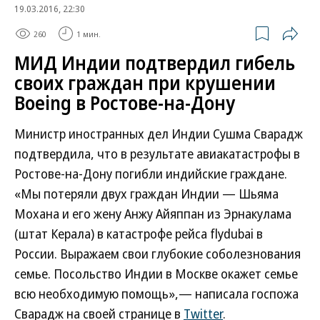
19.03.2016, 22:30
260
1 мин.
МИД Индии подтвердил гибель
своих граждан при крушении
Boeing в Ростове-на-Дону
Министр иностранных дел Индии Сушма Сварадж
подтвердила, что в результате авиакатастрофы в
Ростове-на-Дону погибли индийские граждане.
«Мы потеряли двух граждан Индии — Шьяма
Мохана и его жену Анжу Айяппан из Эрнакулама
(штат Керала) в катастрофе рейса flydubai в
России. Выражаем свои глубокие соболезнования
семье. Посольство Индии в Москве окажет семье
всю необходимую помощь»,— написала госпожа
Сварадж на своей странице в
Twitter
.