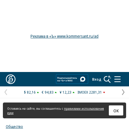
Реклама в «Ъ» www.kommersant.ru/ad
Коммерсантъ
Вход
$ 82,16
€ 94,83
¥ 12,23
IMOEX 2281,31
Предыдущая
С
страница
с
Оставаясь на сайте, вы соглашаетесь с
правилами использования
ОК
куки
Общество