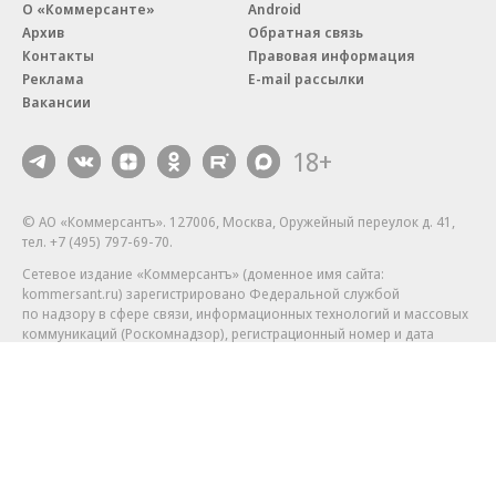
О «Коммерсанте»
Android
Архив
Обратная связь
Контакты
Правовая информация
Реклама
E-mail рассылки
Вакансии
18+
© АО «Коммерсантъ». 127006, Москва, Оружейный переулок д. 41,
тел. +7 (495) 797-69-70.
Сетевое издание «Коммерсантъ» (доменное имя сайта:
kommersant.ru) зарегистрировано Федеральной службой
по надзору в сфере связи, информационных технологий и массовых
коммуникаций (Роскомнадзор), регистрационный номер и дата
принятия решения о регистрации: серия
Эл № ФС77-76922
от 11 октября 2019 г.
Партнерские проекты/материалы, новости компаний, материалы
с пометкой «Промо» и «Официальное сообщение» опубликованы
на коммерческой основе.
На kommersant.ru применяются рекомендательные технологии.