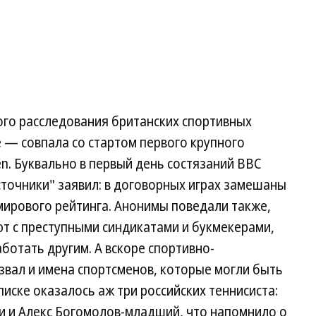
го расследования британских спортивных
е — совпала со стартом первого крупного
en. Буквально в первый день состязаний BBC
источники" заявил: в договорных играх замешаны
 мирового рейтинга. Анонимы поведали также,
т с преступными синдикатами и букмекерами,
ботать другим. А вскоре спортивно-
звал и имена спортсменов, которые могли быть
иске оказалось аж три российских теннисиста:
и и Алекс Богомолов-младший, что напомнило о