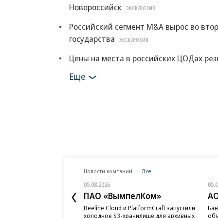
Новороссийск
ЭКСКЛЮЗИВ
Российский сегмент M&A вырос во втор
государства
ЭКСКЛЮЗИВ
Цены на места в российских ЦОДах рез
Еще
Новости компаний
Все
05.08.2026
05.
ПАО «ВымпелКом»
АО
Beeline Cloud и PlatformCraft запустили
Бан
холодное S3-хранилище для архивных
объ