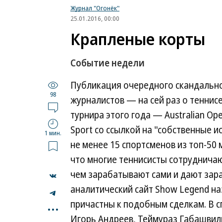
Журнал "Огонёк"
25.01.2016, 00:00
Крапленые корты
Событие недели
Публикация очередного скандально
98
журналистов — на сей раз о теннис
турнира этого года — Australian Op
Sport со ссылкой на "собственные 
1 мин.
не менее 15 спортсменов из топ-50
что многие теннисисты сотрудничаю
чем зарабатывают сами и дают зара
аналитический сайт Show Legend на
...
причастны к подобным сделкам. В сп
Игорь Андреев, Теймураз Габашвил