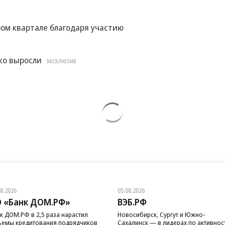
ом квартале благодаря участию
ко выросли
ЭКСКЛЮЗИВ
08.2026
05.08.2026
 «Банк ДОМ.РФ»
ВЭБ.РФ
к ДОМ.РФ в 2,5 раза нарастил
Новосибирск, Сургут и Южно-
емы кредитования подрядчиков
Сахалинск — в лидерах по активнос