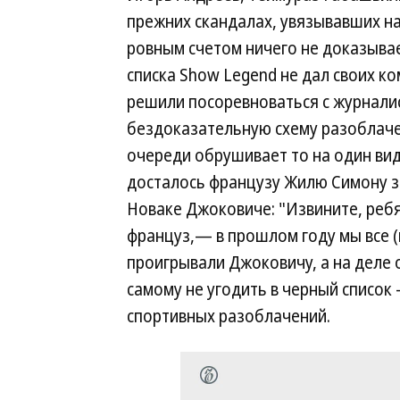
прежних скандалах, увязывавших на
ровным счетом ничего не доказывает
списка Show Legend не дал своих ко
решили посоревноваться с журнали
бездоказательную схему разоблаче
очереди обрушивает то на один вид 
досталось французу Жилю Симону за
Новаке Джоковиче: "Извините, ребя
француз,— в прошлом году мы все (
проигрывали Джоковичу, а на деле
самому не угодить в черный список
спортивных разоблачений.