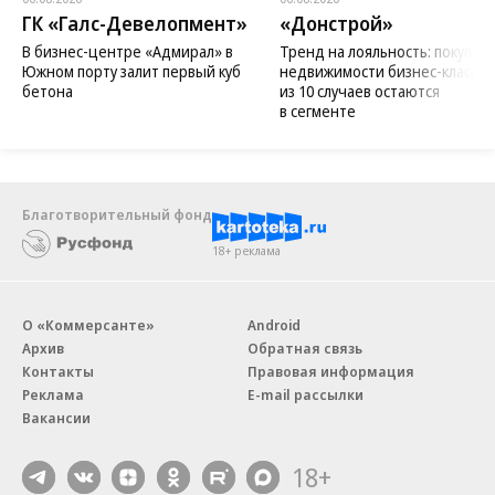
ГК «Галс-Девелопмент»
«Донстрой»
В бизнес-центре «Адмирал» в
Тренд на лояльность: покупат
Южном порту залит первый куб
недвижимости бизнес-класса в
бетона
из 10 случаев остаются
в сегменте
Благотворительный фонд
18+ реклама
О «Коммерсанте»
Android
Архив
Обратная связь
Контакты
Правовая информация
Реклама
E-mail рассылки
Вакансии
18+