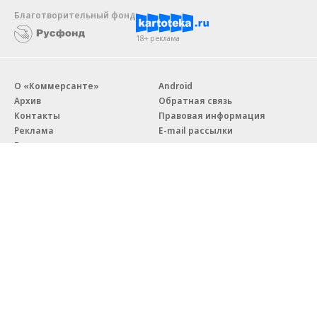
Благотворительный фонд
18+ реклама
О «Коммерсанте»
Android
Архив
Обратная связь
Контакты
Правовая информация
Реклама
E-mail рассылки
Вакансии
18+
© АО «Коммерсантъ». 127006, Москва, Оружейный переулок д. 41,
тел. +7 (495) 797-69-70.
Сетевое издание «Коммерсантъ» (доменное имя сайта:
kommersant.ru) зарегистрировано Федеральной службой
по надзору в сфере связи, информационных технологий и массовых
коммуникаций (Роскомнадзор), регистрационный номер и дата
принятия решения о регистрации: серия
Эл № ФС77-76922