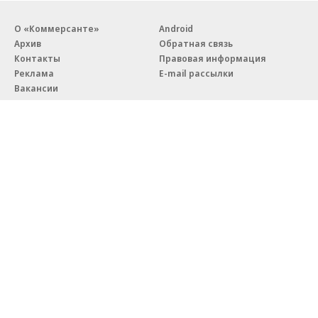
О «Коммерсанте»
Android
Архив
Обратная связь
Контакты
Правовая информация
Реклама
E-mail рассылки
Вакансии
18+
© АО «Коммерсантъ». 127006, Москва, Оружейный переулок д. 41,
тел. +7 (495) 797-69-70.
Сетевое издание «Коммерсантъ» (доменное имя сайта:
kommersant.ru) зарегистрировано Федеральной службой
по надзору в сфере связи, информационных технологий и массовых
коммуникаций (Роскомнадзор), регистрационный номер и дата
принятия решения о регистрации: серия
Эл № ФС77-76922
от 11 октября 2019 г.
Партнерские проекты/материалы, новости компаний, материалы
с пометкой «Промо» и «Официальное сообщение» опубликованы
на коммерческой основе.