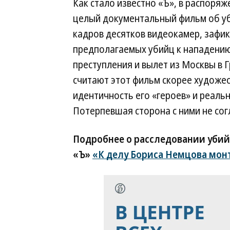
Как стало известно «Ъ», в распоряж
целый документальный фильм об уб
кадров десятков видеокамер, зафик
предполагаемых убийц к нападению 
преступления и вылет из Москвы в 
считают этот фильм скорее художес
идентичность его «героев» и реаль
Потерпевшая сторона с ними не сог
Подробнее о расследовании убий
«Ъ»
«К делу Бориса Немцова мон