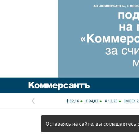
Коммерсантъ
$ 82,16
€ 94,83
¥ 12,23
IMOEX 2
Предыдущая
страница
Оставаясь на сайте, вы соглашаетесь 