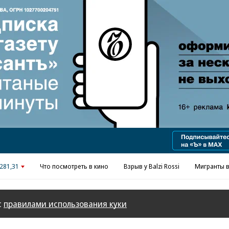
Реклама в «Ъ» www.kommersant.ru/ad
281,31
Что посмотреть в кино
Взрыв у Balzi Rossi
Мигранты в
с
правилами использования куки