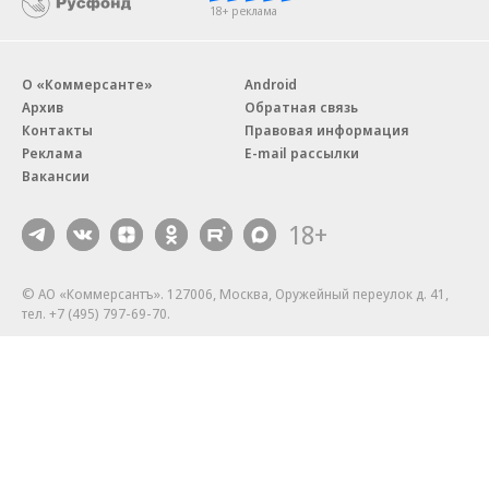
18+ реклама
О «Коммерсанте»
Android
Архив
Обратная связь
Контакты
Правовая информация
Реклама
E-mail рассылки
Вакансии
18+
© АО «Коммерсантъ». 127006, Москва, Оружейный переулок д. 41,
тел. +7 (495) 797-69-70.
Сетевое издание «Коммерсантъ» (доменное имя сайта:
kommersant.ru) зарегистрировано Федеральной службой
по надзору в сфере связи, информационных технологий и массовых
коммуникаций (Роскомнадзор), регистрационный номер и дата
принятия решения о регистрации: серия
Эл № ФС77-76922
от 11 октября 2019 г.
Партнерские проекты/материалы, новости компаний, материалы