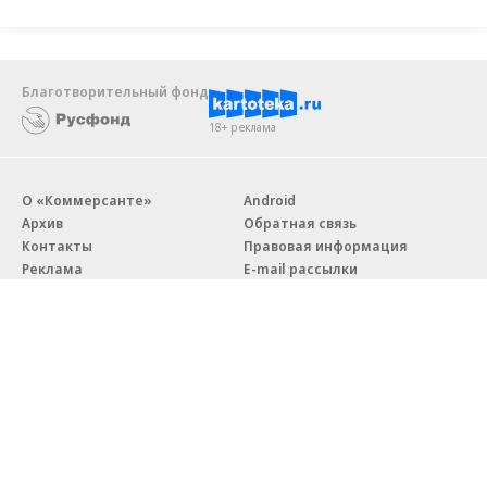
Благотворительный фонд
18+ реклама
О «Коммерсанте»
Android
Архив
Обратная связь
Контакты
Правовая информация
Реклама
E-mail рассылки
Вакансии
18+
© АО «Коммерсантъ». 127006, Москва, Оружейный переулок д. 41,
тел. +7 (495) 797-69-70.
Сетевое издание «Коммерсантъ» (доменное имя сайта:
kommersant.ru) зарегистрировано Федеральной службой