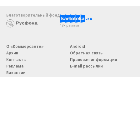
Благотворительный фонд
18+ реклама
О «Коммерсанте»
Android
Архив
Обратная связь
Контакты
Правовая информация
Реклама
E-mail рассылки
Вакансии
18+
© АО «Коммерсантъ». 127006, Москва, Оружейный переулок д. 41,
тел. +7 (495) 797-69-70.
Сетевое издание «Коммерсантъ» (доменное имя сайта:
kommersant.ru) зарегистрировано Федеральной службой
по надзору в сфере связи, информационных технологий и массовых
коммуникаций (Роскомнадзор), регистрационный номер и дата