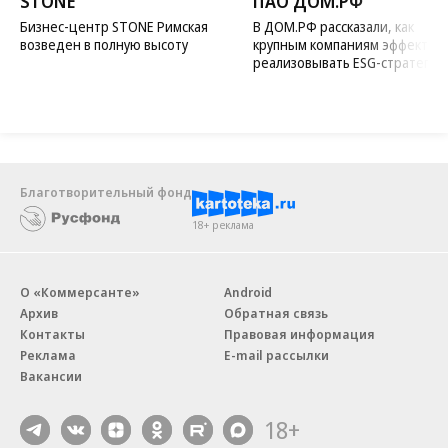
STONE
ПАО ДОМ.РФ
Бизнес-центр STONE Римская
В ДОМ.РФ рассказали, как
возведен в полную высоту
крупным компаниям эффектив
реализовывать ESG-стратегию
Благотворительный фонд
18+ реклама
О «Коммерсанте»
Android
Архив
Обратная связь
Контакты
Правовая информация
Реклама
E-mail рассылки
Вакансии
18+