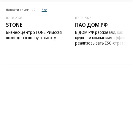
Новости компаний
Все
07.08.2026
07.08.2026
STONE
ПАО ДОМ.РФ
Бизнес-центр STONE Римская
В ДОМ.РФ рассказали, как
возведен в полную высоту
крупным компаниям эффектив
реализовывать ESG-стратегию
Благотворительный фонд
18+ реклама
О «Коммерсанте»
Android
Архив
Обратная связь
Контакты
Правовая информация