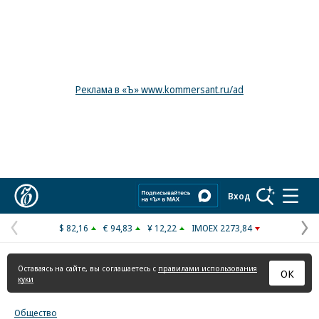
Реклама в «Ъ» www.kommersant.ru/ad
Коммерсантъ
Вход
$ 82,16
€ 94,83
¥ 12,22
IMOEX 2273,84
Предыдущая
С
страница
с
Оставаясь на сайте, вы соглашаетесь с
правилами использования
ОК
куки
Общество