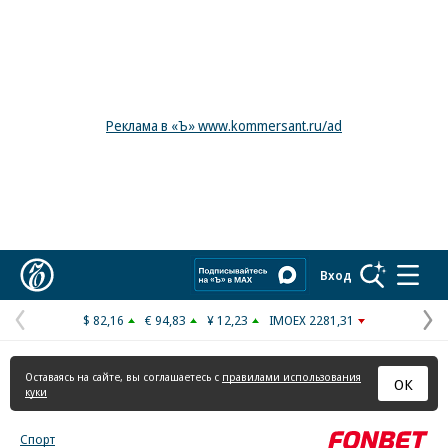
Реклама в «Ъ» www.kommersant.ru/ad
Коммерсантъ
Вход
$ 82,16
€ 94,83
¥ 12,23
IMOEX 2281,31
Предыдущая
С
страница
с
Оставаясь на сайте, вы соглашаетесь с
правилами использования
ОК
куки
Спорт