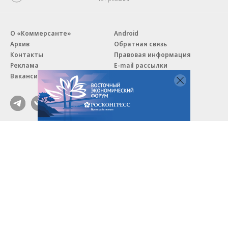
О «Коммерсанте»
Android
Архив
Обратная связь
Контакты
Правовая информация
Реклама
E-mail рассылки
Вакансии
18+
© АО «Коммерсантъ». 127006, Москва, Оружейный переулок д. 41,
тел. +7 (495) 797-69-70.
Сетевое издание «Коммерсантъ» (доменное имя сайта:
kommersant.ru) зарегистрировано Федеральной службой
по надзору в сфере связи, информационных технологий и массовых
коммуникаций (Роскомнадзор), регистрационный номер и дата
принятия решения о регистрации: серия
Эл № ФС77-76922
от 11 октября 2019 г.
Партнерские проекты/материалы, новости компаний, материалы
с пометкой «Промо» и «Официальное сообщение» опубликованы