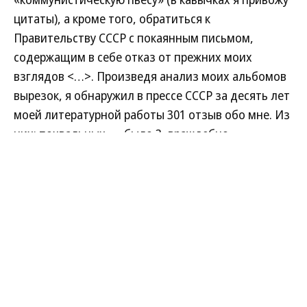
цитаты), а кроме того, обратиться к
Правительству СССР с покаянным письмом,
содержащим в себе отказ от прежних моих
взглядов <…>. Произведя анализ моих альбомов
вырезок, я обнаружил в прессе СССР за десять лет
моей литературной работы 301 отзыв обо мне. Из
них: похвальных — было 3, враждебно-
ругательных — 298. <…> Обо мне писали как о
«литературном уборщике», подбирающем
объедки после того, как «наблевала дюжина
гостей». <…>
И я заявляю, что пресса СССР совершенно права.
<…>