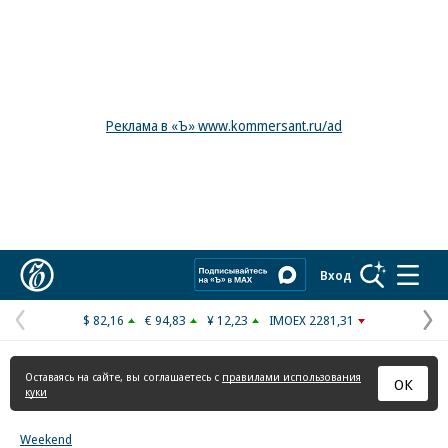
Реклама в «Ъ» www.kommersant.ru/ad
Коммерсантъ
Вход
$ 82,16
€ 94,83
¥ 12,23
IMOEX 2281,31
Предыдущая
С
страница
с
Оставаясь на сайте, вы соглашаетесь с
правилами использования
ОК
куки
Weekend