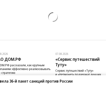
08.2026
07.08.2026
АО ДОМ.РФ
«Сервис путешествий
Туту»
ОМ.РФ рассказали, как крупным
паниям эффективно реализовывать
Сервис путешествий «Туту»
-стратегию
и «Нетмонет» поддержат лучших
сотрудников российских отелей
вела 36-й пакет санкций против России
санте»
Реклама
Обратная связь