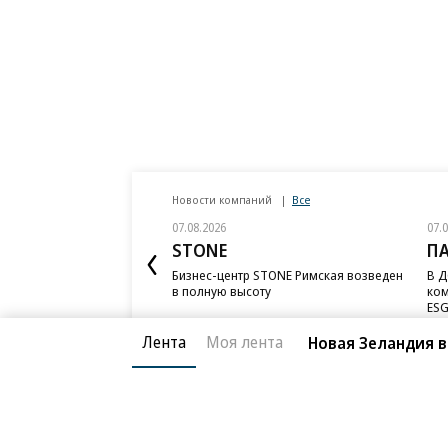
Новости компаний
Все
07.08.2026
07.
STONE
П
Бизнес-центр STONE Римская возведен
В Д
в полную высоту
ком
ESG
Лента
Моя лента
Новая Зеландия в
Благотворительный фонд
О «Коммер