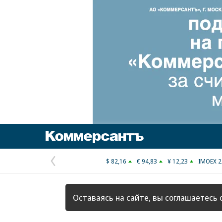
Коммерсантъ
$ 82,16
€ 94,83
¥ 12,23
IMOEX 2
Предыдущая
страница
Оставаясь на сайте, вы соглашаетесь 