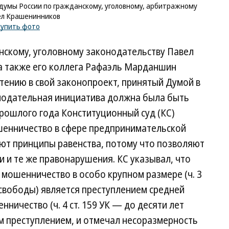
думы России по гражданскому, уголовному, арбитражному
ел Крашенинников
купить фото
нскому, уголовному законодательству Павел
 а также его коллега Рафаэль Марданшин
тению в свой законопроект, принятый Думой в
онодательная инициатива должна была быть
рошлого года Конституционный суд (КС)
шенничество в сфере предпринимательской
шают принципы равенства, потому что позволяют
и и те же правонарушения. КС указывал, что
мошенничество в особо крупном размере (ч. 3
я свободы) является преступлением средней
нничество (ч. 4 ст. 159 УК — до десяти лет
м преступлением, и отмечал несоразмерность