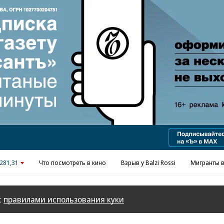
Реклама в «Ъ» www.kommersant.ru/ad
281,31
Что посмотреть в кино
Взрыв у Balzi Rossi
Мигранты в
с
правилами использования куки